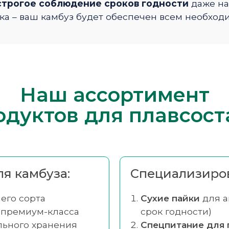
 строгое соблюдение сроков годности
даже на
ка – ваш камбуз будет обеспечен всем необход
Наш ассортимент
одуктов для плавсост
я камбуза:
Специализиров
его сорта
Сухие пайки
для а
 премиум-класса
срок годности)
ьного хранения
Спецпитание для 