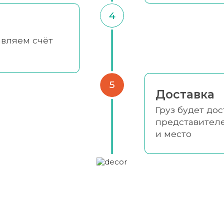
4
авляем счёт
5
Доставка
Груз будет до
представител
и место