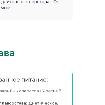
 длительных переходах. От
имым.
ава
анное питание:
варийных запасов (5-летний
плавсостава:
Диетическое,