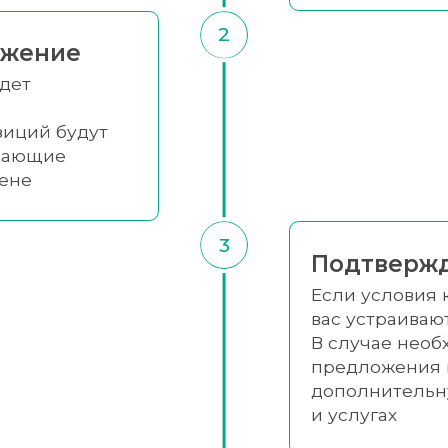
2
ожение
удет
зиций будут
упающие
цене
3
Подтвержд
Если условия
вас устраиваю
В случае необ
предложения 
дополнительн
и услугах