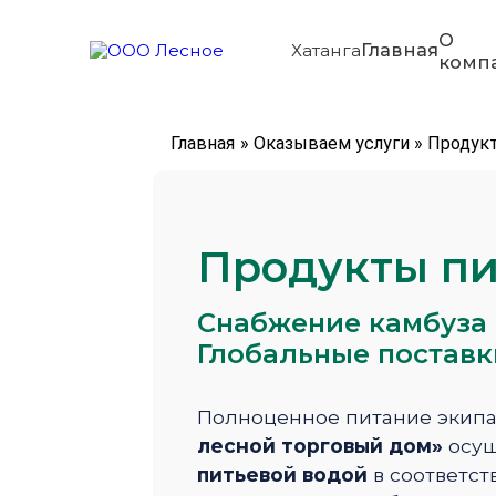
О
Главная
Хатанга
комп
Главная
»
Оказываем услуги
»
Продук
Продукты пи
Снабжение камбуза 
Глобальные поставк
Полноценное питание экипаж
лесной торговый дом»
осущ
питьевой водой
в соответст