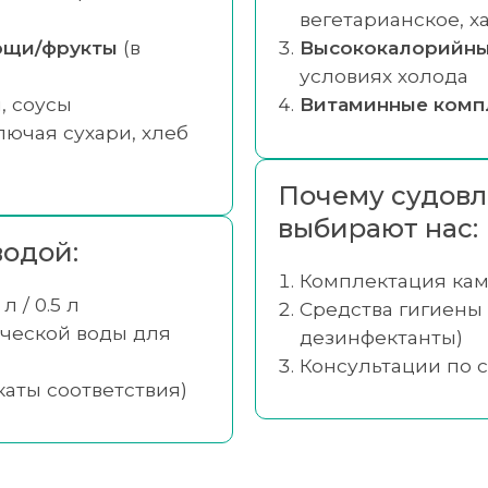
вегетарианское, х
ощи/фрукты
(в
Высококалорийны
условиях холода
, соусы
Витаминные комп
ючая сухари, хлеб
Почему судовл
выбирают нас:
одой:
Комплектация кам
л / 0.5 л
Средства гигиены 
ической воды для
дезинфектанты)
Консультации по 
каты соответствия)