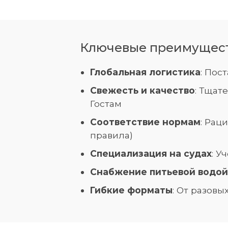
Ключевые преимуществ
Глобальная логистика
: Пос
Свежесть и качество
: Тщат
Гостам
Соответствие нормам
: Рац
правила)
Специализация на судах
: У
Снабжение питьевой водой
Гибкие форматы
: От разов