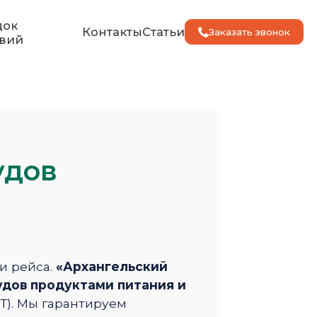
док
Контакты
Статьи
Заказать звонок
вий
удов
и рейса.
«Архангельский
дов продуктами питания и
Т). Мы гарантируем