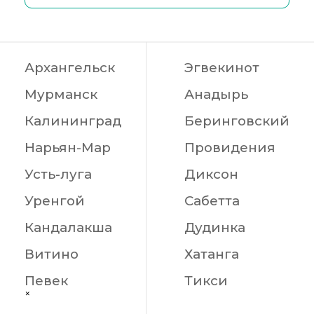
Архангельск
Эгвекинот
Мурманск
Анадырь
Калининград
Беринговский
Нарьян-Мар
Провидения
Усть-луга
Диксон
Уренгой
Сабетта
Кандалакша
Дудинка
Витино
Хатанга
Певек
Тикси
×