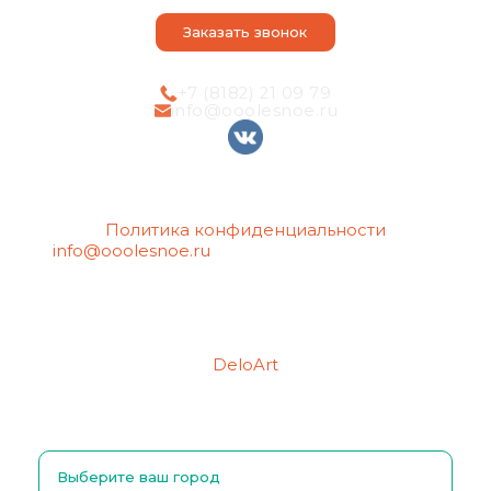
Статьи
Заказать звонок
+7 (8182) 21 09 79
info@ooolesnoe.ru
Политика конфиденциальности
info@ooolesnoe.ru
— электронная почта для
обращений с вопросом о своих
персональных данных, в том числе об их
удалении.
Создание сайтов
Продвижение сайтов
DeloArt
Выберите ваш город