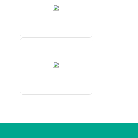
ФГБУ
“Якутское
УГМС”
Highland
Gold