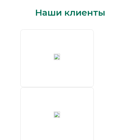
Наши клиенты
ПАО «ГМК
„Норильский
никель“»
Хатангский
морской
торговый