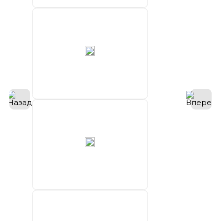
порт
ООО “МРТС
Морские
проекты”
ФБГУ
“Северное
УГМС”